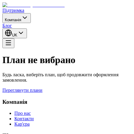
Підтримка
Компанія
Блог
UK
План не вибрано
Будь ласка, виберіть план, щоб продовжити оформлення
замовлення.
Переглянути плани
Компанія
Про нас
Контакти
Кар'єра