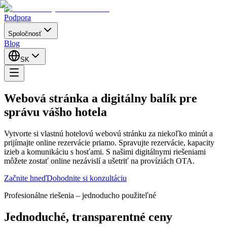
Podpora
Spoločnosť
Blog
SK
Webová stránka a digitálny balík pre
správu vášho hotela
Vytvorte si vlastnú hotelovú webovú stránku za niekoľko minút a
prijímajte online rezervácie priamo. Spravujte rezervácie, kapacity
izieb a komunikáciu s hosťami. S našimi digitálnymi riešeniami
môžete zostať online nezávislí a ušetriť na províziách OTA.
Začnite hneď
Dohodnite si konzultáciu
Profesionálne riešenia – jednoducho použiteľné
Jednoduché, transparentné ceny