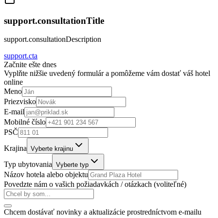
support.consultationTitle
support.consultationDescription
support.cta
Začnite ešte dnes
Vyplňte nižšie uvedený formulár a pomôžeme vám dostať váš hotel
online
Meno
Priezvisko
E-mail
Mobilné číslo
PSČ
Krajina
Vyberte krajinu
Typ ubytovania
Vyberte typ
Názov hotela alebo objektu
Povedzte nám o vašich požiadavkách / otázkach (voliteľné)
Chcem dostávať novinky a aktualizácie prostredníctvom e-mailu