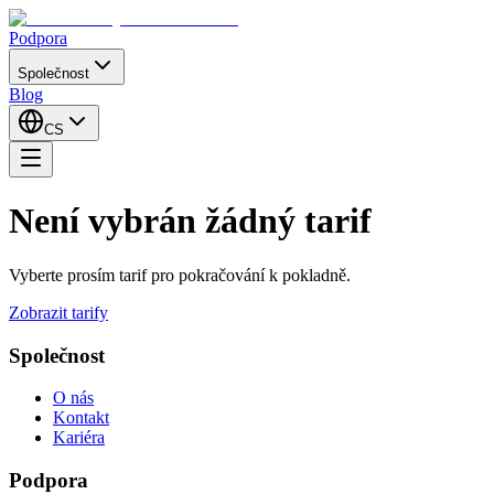
Podpora
Společnost
Blog
CS
Není vybrán žádný tarif
Vyberte prosím tarif pro pokračování k pokladně.
Zobrazit tarify
Společnost
O nás
Kontakt
Kariéra
Podpora