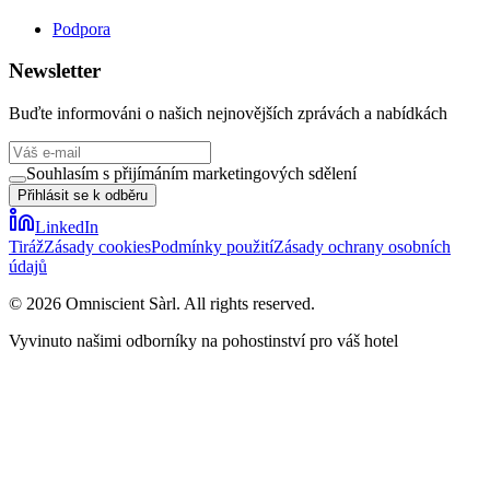
Podpora
Newsletter
Buďte informováni o našich nejnovějších zprávách a nabídkách
Souhlasím s přijímáním marketingových sdělení
Přihlásit se k odběru
LinkedIn
Tiráž
Zásady cookies
Podmínky použití
Zásady ochrany osobních
údajů
©
2026
Omniscient Sàrl. All rights reserved.
Vyvinuto našimi odborníky na pohostinství pro váš hotel